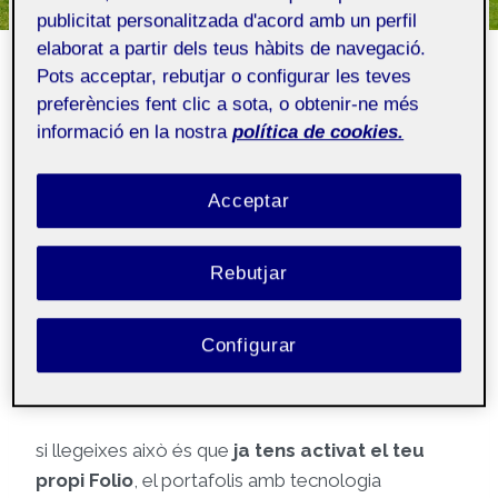
Et donem la benvinguda
publicitat personalitzada d'acord amb un perfil
elaborat a partir dels teus hàbits de navegació.
al teu Folio propi!
Pots acceptar, rebutjar o configurar les teves
preferències fent clic a sota, o obtenir-ne més
Per
Folio
8 setembre, 2022
informació en la nostra
política de cookies.
Acceptar
Públic
Rebutjar
(
Aquesta publicació s’ha generat
automàticament i la pot veure tothom)
Configurar
Hola!
si llegeixes això és que
ja tens activat el teu
propi Folio
, el portafolis amb tecnologia