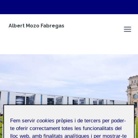
Vés
Albert Mozo Fabregas
al
Albert Mozo Fabregas
contingut
Fem servir
cookies
pròpies i de tercers per poder-
te oferir correctament totes les funcionalitats del
CONTINGUT AUTO GENERAT
lloc web, amb finalitats analítiques i per mostrar-te