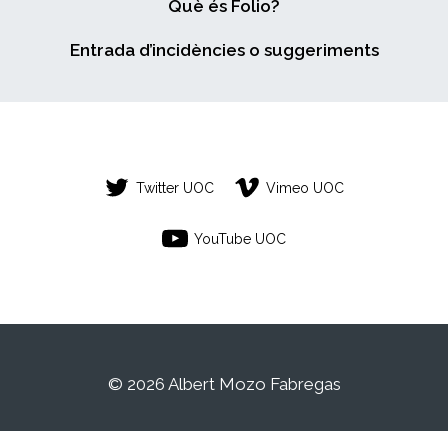
Què és Folio?
Entrada d’incidències o suggeriments
Twitter UOC
Vimeo UOC
YouTube UOC
© 2026 Albert Mozo Fabregas