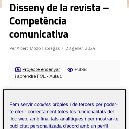
Disseny de la revista –
Competència
comunicativa
Per
Albert Mozo Fabregas
23 gener, 2024
Projecte ensenyar
Públic
i aprendre FOL - Aula 1
En llegir el pla docent i veure sobre que tractava
el projecte de la revista de FOL, vaig pensar que
Fem servir
cookies
pròpies i de tercers per poder-
havia d’actuar de pressa per tal de trobar un grup
te oferir correctament totes les funcionalitats del
que s’adaptés a les meves necessitats. La
lloc web, amb finalitats analítiques i per mostrar-te
competència comunicativa ocupa un lloc central
publicitat personalitzada d'acord amb un perfil