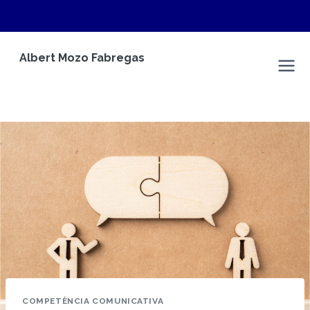
Vés
Albert Mozo Fabregas
al
Albert Mozo Fabregas
contingut
COMPETÈNCIA COMUNICATIVA